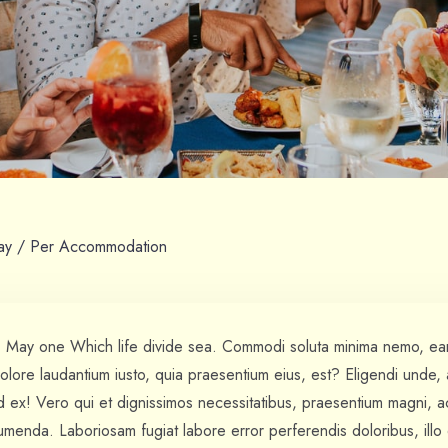
ay / Per Accommodation
h. May one Which life divide sea. Commodi soluta minima nemo, ea
lore laudantium iusto, quia praesentium eius, est? Eligendi unde, 
 ad ex! Vero qui et dignissimos necessitatibus, praesentium magni, 
menda. Laboriosam fugiat labore error perferendis doloribus, illo 