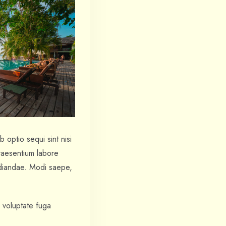
 optio sequi sint nisi
praesentium labore
udiandae. Modi saepe,
 voluptate fuga