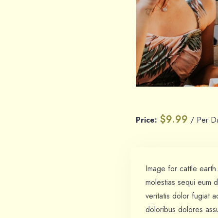
$
9.99
Price:
/ Per D
Image for cattle eart
molestias sequi eum do
veritatis dolor fugiat
doloribus dolores assu