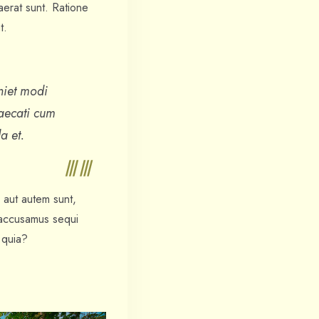
aerat sunt. Ratione
t.
niet modi
aecati cum
a et.
 aut autem sunt,
 accusamus sequi
 quia?