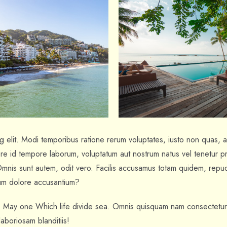
Check-in
Check-out
100
Adults
Children
g elit. Modi temporibus ratione rerum voluptates, iusto non quas, ab
1
0
 facere id tempore laborum, voluptatum aut nostrum natus vel tenetur 
 Omnis sunt autem, odit vero. Facilis accusamus totam quidem, rep
Search
rum dolore accusantium?
h. May one Which life divide sea. Omnis quisquam nam consectetur
aboriosam blanditiis!