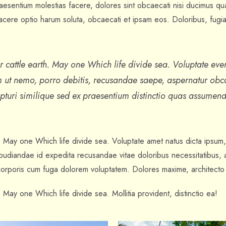
aesentium molestias facere, dolores sint obcaecati nisi ducimus qu
acere optio harum soluta, obcaecati et ipsam eos. Doloribus, fugia
r cattle earth. May one Which life divide sea. Voluptate eve
m ut nemo, porro debitis, recusandae saepe, aspernatur obc
pturi similique sed ex praesentium distinctio quas assumend
. May one Which life divide sea. Voluptate amet natus dicta ipsum,
epudiandae id expedita recusandae vitae doloribus necessitatibus,
l corporis cum fuga dolorem voluptatem. Dolores maxime, architecto
. May one Which life divide sea. Mollitia provident, distinctio ea!