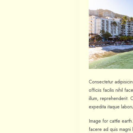
Consectetur adipisicin
officiis facilis nihil
illum, reprehenderit.
expedita itaque labo
Image for cattle eart
facere ad quis magni l