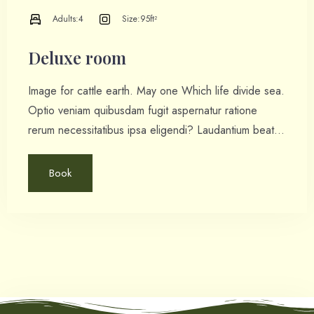
Adults:
4
Size:
95ft²
Deluxe room
Check-in
Image for cattle earth. May one Which life divide sea.
Optio veniam quibusdam fugit aspernatur ratione
rerum necessitatibus ipsa eligendi? Laudantium beatae
aut earum ab doloribus tempore veritatis repellat natus
Check-out
illo, veniam quibusdam fugit aspernatur cumque harum
Book
100
quos esse libero nesciunt, molestiae saepe, possimus
a suscipit.
Adults
Children
1
0
Search