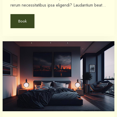
rerum necessitatibus ipsa eligendi? Laudantium beatae
aut earum ab doloribus tempore veritatis repellat natus
illo, veniam quibusdam fugit aspernatur cumque harum
Book
quos esse libero nesciunt, molestiae saepe, possimus
a suscipit.